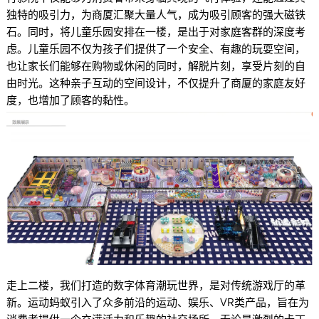
独特的吸引力，为商厦汇聚大量人气，成为吸引顾客的强大磁铁
石。同时，将儿童乐园安排在一楼，是出于对家庭客群的深度考
虑。儿童乐园不仅为孩子们提供了一个安全、有趣的玩耍空间，
也让家长们能够在购物或休闲的同时，解脱片刻，享受片刻的自
由时光。这种亲子互动的空间设计，不仅提升了商厦的家庭友好
度，也增加了顾客的黏性。
走上二楼，我们打造的数字体育潮玩世界，是对传统游戏厅的革
新。运动蚂蚁引入了众多前沿的运动、娱乐、VR类产品，旨在为
消费者提供一个充满活力和乐趣的社交场所。无论是激烈的卡丁