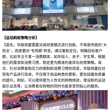
【运动蚂蚁策略分析】
【首先，华联商厦需要对其经营模式进行创新，不再是传统的“大
而全”，而是要向“专而精”转变。通过重新定位，明确目标客户
群，比如专注于某一消费群体，如年轻人、亲子、学生等，根据
他们的需求和消费习惯，制定更为精准的差异化经营策略。其
次，针对消费者购买力的限制和消费习惯的改变，华联商厦应对
现有产品进行改进，不仅限于商品种类的更新，更包括服务质量
的提升。例如，可以提供更为人性化的购物体验，增设新的运动
娱乐业态等，让消费者在购物的同时也能享受到贴心的服务。