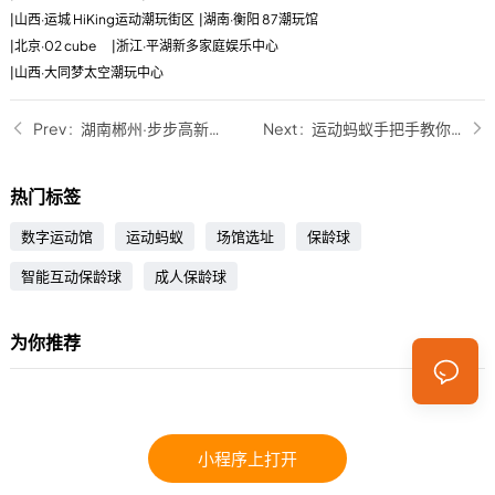
|山西·运城 HiKing运动潮玩街区 |湖南·衡阳 87潮玩馆
|北京·02 cube |浙江·平湖新多家庭娱乐中心
|山西·大同梦太空潮玩中心
湖南郴州·步步高新天地·party one运动潮玩馆
运动蚂蚁手把手教你打造一个高回报的数字运动潮玩馆
热门标签
数字运动馆
运动蚂蚁
场馆选址
保龄球
智能互动保龄球
成人保龄球
为你推荐
小程序上打开