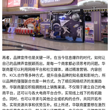
再者，品牌宣传也是关键一环。在当今信息爆炸的时代，如何让
自己的品牌声音脱颖而出，是每一个商家都必须思考的问题。华
联商厦可以利用网络平台和社交媒体，通过精准营销、内容创
作、KOL合作等多种方式，提升自身品牌的知名度和影响力，所
以品牌的强强联合也是一种方式。为了顺应网络经济的发展趋
势，华联商厦应积极拥抱线上销售渠道，不仅限于建立自己的电
商平台，还可以与各大电商平台合作，实现线上线下的有机融
合。同时，也可以寻求与其他企业或机构的合作，共同开拓市
场，实现资源共享和优势互补。综上所述，华联商厦要想在激烈