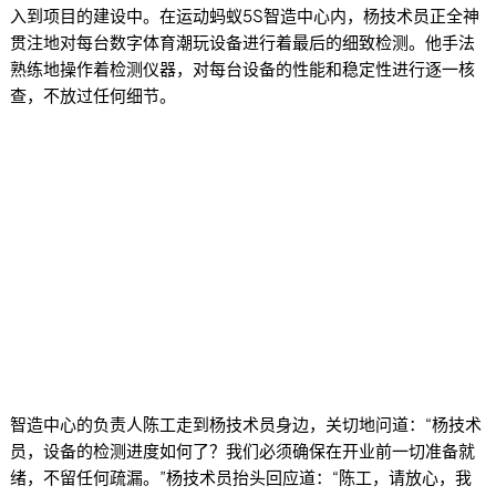
入到项目的建设中。在运动蚂蚁5S智造中心内，杨技术员正全神
贯注地对每台数字体育潮玩设备进行着最后的细致检测。他手法
熟练地操作着检测仪器，对每台设备的性能和稳定性进行逐一核
查，不放过任何细节。
智造中心的负责人陈工走到杨技术员身边，关切地问道：“杨技术
员，设备的检测进度如何了？我们必须确保在开业前一切准备就
绪，不留任何疏漏。”杨技术员抬头回应道：“陈工，请放心，我