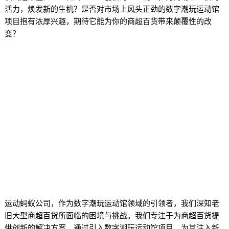
活力，焕发新的生机？是否对市场上风头正劲的数字潮玩运动馆
项目抱有浓厚兴趣，期待它能为你的商超百货带来颠覆性的改
变？
运动蚂蚁公司，作为数字潮玩运动馆领域的引领者，我们深知老
旧大型商超百货所面临的困境与挑战。我们专注于为商超百货提
供创新的解决方案，通过引入数字潮玩运动馆项目，为其注入新