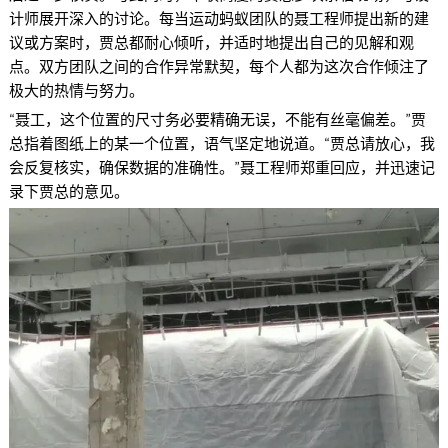
计师展开深入的讨论。每当运动蚂蚁团队的聂工程师提出新的建
议或方案时，贾总都耐心倾听，并适时地提出自己的见解和观
点。双方团队之间的合作异常默契，每个人都为这次合作倾注了
极大的热情与努力。
“聂工，这个位置的尺寸务必要精确无误，不能有丝毫偏差。”贾
总指着图纸上的某一个位置，语气坚定地说道。“贾总请放心，我
会反复核实，确保数据的准确性。”聂工程师郑重回应，并迅速记
录下贾总的意见。