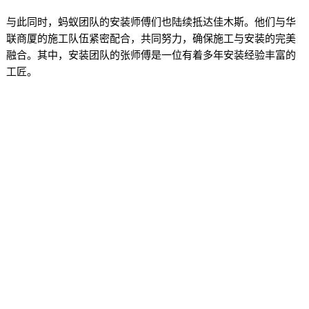
与此同时，蚂蚁团队的安装师傅们也陆续抵达佳木斯。他们与华
联商厦的施工队伍紧密配合，共同努力，确保施工与安装的完美
融合。其中，安装团队的张师傅是一位有着多年安装经验丰富的
工匠。