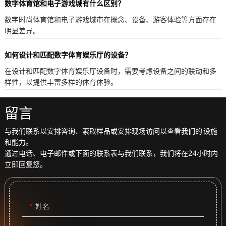
数字体育馆和电子游戏城有什么区别？
数字时尚体育馆和电子游戏城市在概念、设备、游客体验等方面存在
明显差异。
如何设计和匹配数字体育娱乐厅的设备？
在设计和匹配数字体育娱乐厅设备时，需要考虑设备之间的联动和多
样性，以提供丰富多样的体育体验。
留言
与我们联系以安排咨询、索取样品或安排现场访问以查看我们的 设施
和能力。
通过电话、电子邮件或下面的联系表与我们联系，我们将在24小时内
立即回复您。
姓名