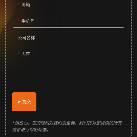
邮箱
手机号
公司名称
内容
➤ 提交
* 请放心，您的隐私对我们很重要，我们将对您提供的所有
信息进行保密处理。