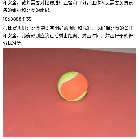
和安全。裁判需要对比赛进行监督和评分，工作人员需要负责设
备的维护和比赛的组织。
18688884135
4. 比赛规则：比赛需要有明确的规则和标准，以确保比赛的公正
和安全。比赛规则应该包括射击距离、射击时间、射击靶子的得
分标准等。