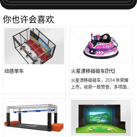
你也许会喜欢
动感单车
火星漂移碰碰车(2代)
火星漂移碰碰车，2014 年荣耀
上市，收获一致赞誉，多项国
家专利加身，彰显非凡品质。
采用高硬度加厚玻璃钢材质，
搭配进口 ABS 船底材料，耐高
温、耐摩擦、不褪色、耐老
化，色彩夺目，视觉感十足。
强劲 48V 500W 35KG/H 电
机，功率翻倍，超威电池续航