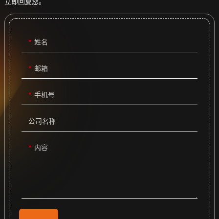
立即回复您。
姓名
邮箱
手机号
公司名称
内容