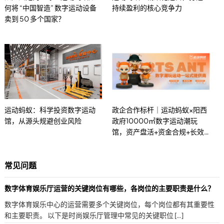
何将 “中国智造” 数字运动设备
持续盈利的核心竞争力
卖到 50 多个国家？
运动蚂蚁：科学投资数字运动
政企合作标杆｜运动蚂蚁×阳西
馆，从源头规避创业风险
政府10000㎡数字运动潮玩
馆，资产盘活+资金合规+长效
盈利全闭环
常见问题
数字体育娱乐厅运营的关键岗位有哪些，各岗位的主要职责是什么？
数字体育娱乐中心的运营需要多个关键岗位，每个岗位都有其重要性
和主要职责。 以下是时尚娱乐厅管理中常见的关键职位 […]