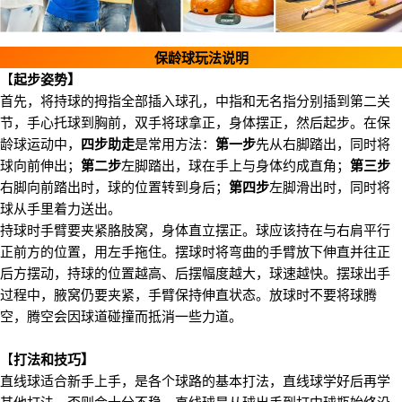
保龄球玩法说明
【
起步姿势】
首先，将持球的拇指全部插入球孔，中指和无名指分别插到第二关
节，手心托球到胸前，双手将球拿正，身体摆正，然后起步。在保
龄球运动中，
四步助走
是常用方法：
第一步
先从右脚踏出，同时将
球向前伸出；
第二步
左脚踏出，球在手上与身体约成直角；
第三步
右脚向前踏出时，球的位置转到身后；
第四步
左脚滑出时，同时将
球从手里着力送出。
持球时手臂要夹紧胳肢窝，身体直立摆正。球应该持在与右肩平行
正前方的位置，用左手拖住。摆球时将弯曲的手臂放下伸直并往正
后方摆动，持球的位置越高、后摆幅度越大，球速越快。摆球出手
过程中，腋窝仍要夹紧，手臂保持伸直状态。放球时不要将球腾
空，腾空会因球道碰撞而抵消一些力道。
【
打法和技巧】
直线球适合新手上手，是各个球路的基本打法，直线球学好后再学
其他打法，否则会十分不稳。直线球是从球出手到打中球瓶始终沿