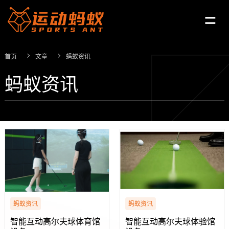
首页
文章
蚂蚁资讯
蚂蚁资讯
蚂蚁资讯
蚂蚁资讯
智能互动高尔夫球体育馆
智能互动高尔夫球体验馆