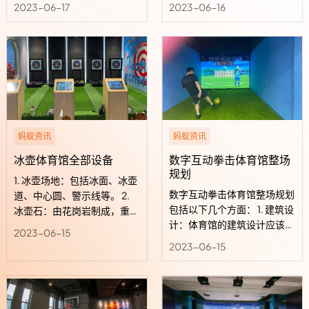
2023-06-17
2023-06-16
[…]
[…]
蚂蚁资讯
蚂蚁资讯
冰壶体育馆全部设备
数字互动拳击体育馆整场
规划
1. 冰壶场地：包括冰面、冰壶
数字互动拳击体育馆整场规划
道、中心圆、警示线等。 2.
包括以下几个方面： 1. 建筑设
冰壶石：由花岗岩制成，重量
计：体育馆的建筑设计应该符
为20公斤左右，直径为1 […]
2023-06-15
合拳击比赛的要求，包括比赛
2023-06-15
[…]