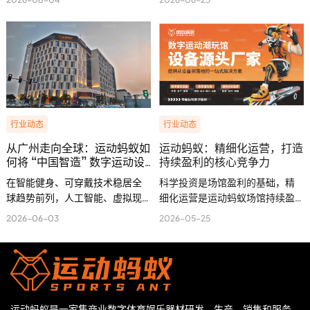
五”体育规划也明 […]
与落地，一座崭新的雄安潮 […]
行业动态
行业动态
从广州走向全球：运动蚂蚁如
运动蚂蚁：精细化运营，打造
何将 “中国智造” 数字运动设
持续盈利的核心竞争力
备卖到 50 多个国家？
在智能健身、可穿戴技术稳居全
科学投资是场馆盈利的基础，精
球趋势前列，人工智能、虚拟现
细化运营是运动蚂蚁场馆持续盈
实与沉浸式体验重塑产业格局的
利的灵魂。围绕自研核心产品：
2026-06-03
2026-05-25
当下，中国数字运动产业正以 […]
电玩、淘气堡、运动蚂蚁数字 […]
运动蚂蚁是一家集商业数字体育娱乐器材研发、生产、销售和服务