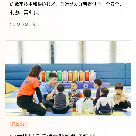
的数字技术和模拟技术，为运动爱好者提供了一个安全、
刺激、真实 […]
2023-06-16
蚂蚁资讯