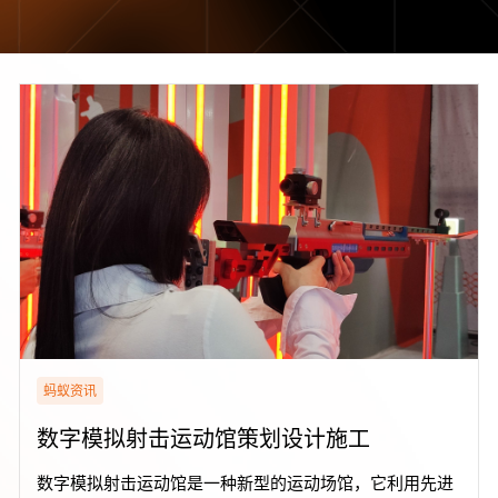
蚂蚁资讯
数字模拟射击运动馆策划设计施工
数字模拟射击运动馆是一种新型的运动场馆，它利用先进