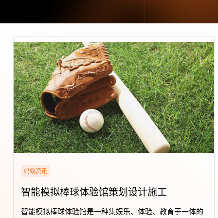
蚂蚁资讯
智能模拟棒球体验馆策划设计施工
智能模拟棒球体验馆是一种集娱乐、体验、教育于一体的