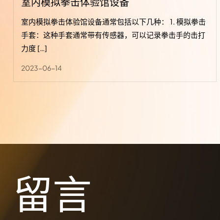
室内模拟拳击体验馆设备
室内模拟拳击体验馆设备通常包括以下几种： 1. 模拟拳击
手套：这种手套通常带有传感器，可以记录拳击手的击打
力度 […]
2023-06-14
留言