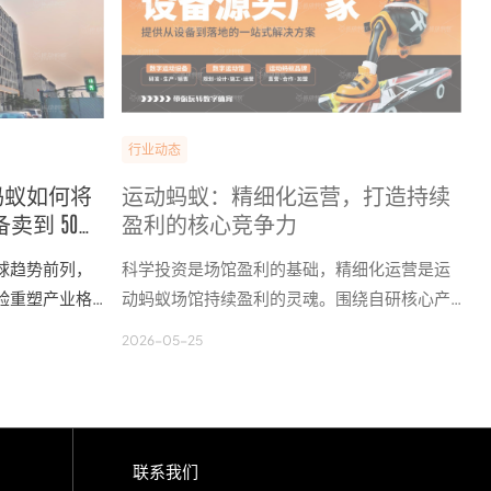
行业动态
蚂蚁如何将
运动蚂蚁：精细化运营，打造持续
卖到 50
盈利的核心竞争力
球趋势前列，
科学投资是场馆盈利的基础，精细化运营是运
验重塑产业格
动蚂蚁场馆持续盈利的灵魂。围绕自研核心产
[…]
品：电玩、淘气堡、运动蚂蚁数字 […]
2026-05-25
联系我们