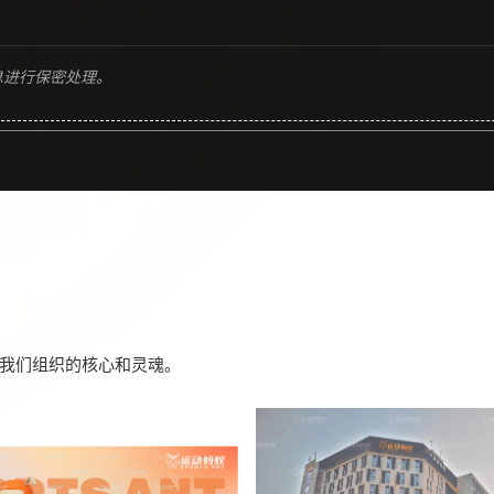
息进行保密处理。
我们组织的核心和灵魂。