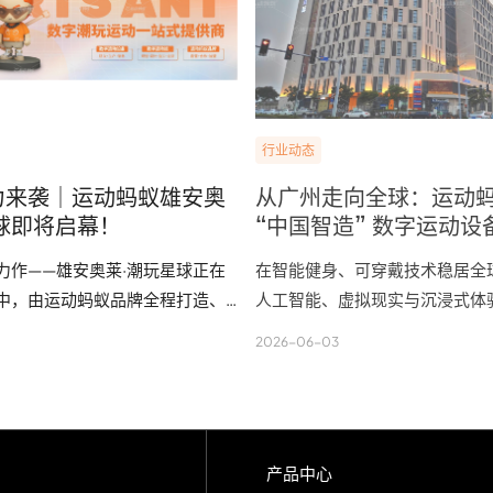
行业动态
力来袭｜运动蚂蚁雄安奥
从广州走向全球：运动
球即将启幕！
“中国智造” 数字运动设备
多个国家？
力作——雄安奥莱·潮玩星球正在
在智能健身、可穿戴技术稳居全
中，由运动蚂蚁品牌全程打造、
人工智能、虚拟现实与沉浸式体
座崭新的雄安潮 […]
局的当下，中国数字运动产业正以 
2026-06-03
产品中心