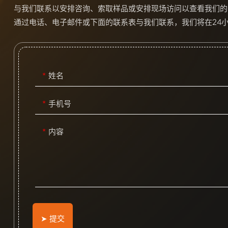
与我们联系以安排咨询、索取样品或安排现场访问以查看我们的
通过电话、电子邮件或下面的联系表与我们联系，我们将在24
姓名
手机号
内容
➤ 提交