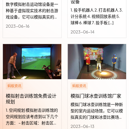
设备
数字模拟射击运动馆设备是一
1. 投手机器人 2. 打击机器人 3.
种基于虚拟现实技术的射击游
计分系统 4. 视频回放系统 5.
戏设备，它可以模拟真实的射
球棒 6. 棒球 7. 投手板 […]
击场景和环境，让玩家在虚拟
2023-06-16
世界中 […]
2023-06-14
蚂蚁资讯
蚂蚁资讯
模拟射击训练馆免费设计
模拟门球冰壶训练馆厂家
规划
模拟门球冰壶训练馆是一种新
1. 空间规划 模拟射击训练馆的
型的室内运动场馆，它可以模
空间规划应该考虑到以下几个
拟真实的门球和冰壶比赛场
方面： – 射击区域：射击区域
地，为运动员提供高质量的训
2023-06-13
应该占据整 […]