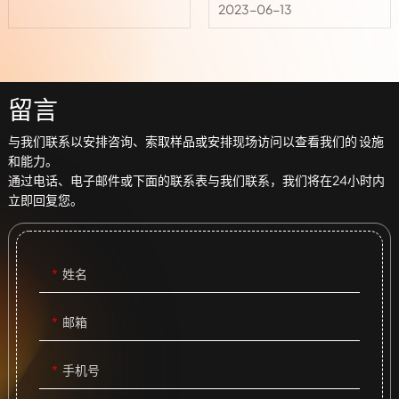
确地打入 […]
2023-06-13
留言
与我们联系以安排咨询、索取样品或安排现场访问以查看我们的 设施
和能力。
通过电话、电子邮件或下面的联系表与我们联系，我们将在24小时内
立即回复您。
姓名
邮箱
手机号