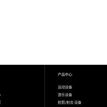
产品中心
运动设备
心
游乐设备
案
射箭/射击 设备