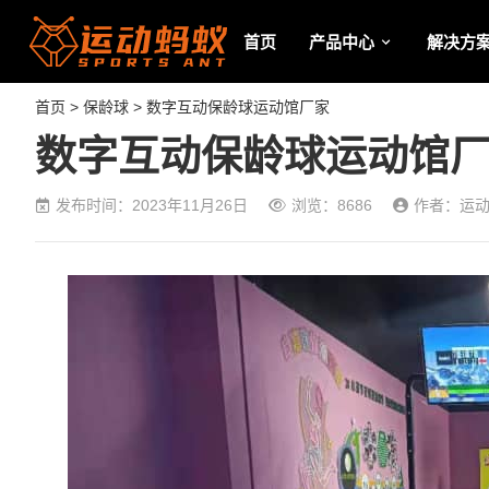
首页
产品中心
解决方
首页
>
保龄球
> 数字互动保龄球运动馆厂家
数字互动保龄球运动馆
发布时间：2023年11月26日
浏览：8686
作者：运