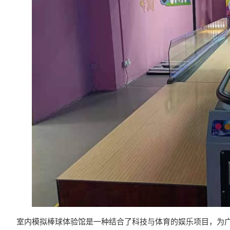
室内模拟棒球体验馆是一种结合了科技与体育的娱乐项目，为