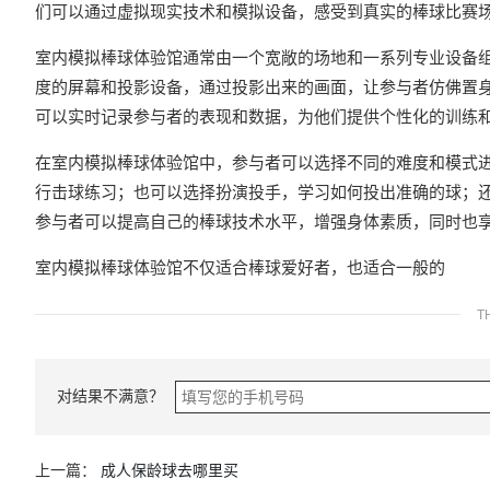
们可以通过虚拟现实技术和模拟设备，感受到真实的棒球比赛
室内模拟棒球体验馆通常由一个宽敞的场地和一系列专业设备
度的屏幕和投影设备，通过投影出来的画面，让参与者仿佛置
可以实时记录参与者的表现和数据，为他们提供个性化的训练
在室内模拟棒球体验馆中，参与者可以选择不同的难度和模式
行击球练习；也可以选择扮演投手，学习如何投出准确的球；
参与者可以提高自己的棒球技术水平，增强身体素质，同时也
室内模拟棒球体验馆不仅适合棒球爱好者，也适合一般的
T
对结果不满意？
上一篇：
成人保龄球去哪里买