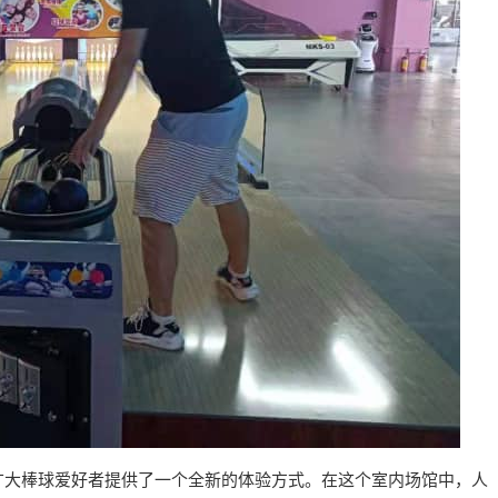
广大棒球爱好者提供了一个全新的体验方式。在这个室内场馆中，人