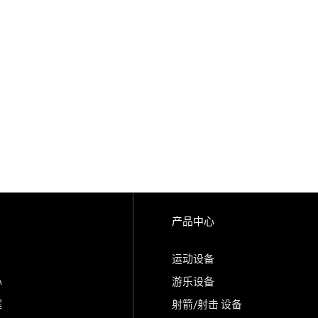
产品中心
运动设备
心
游乐设备
案
射箭/射击 设备