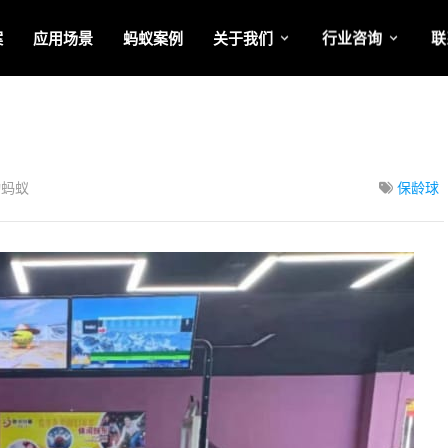
案
应用场景
蚂蚁案例
关于我们
行业咨询
联
动蚂蚁
保龄球