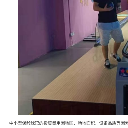
中小型保龄球馆的投资费用因地区、场地面积、设备品质等因