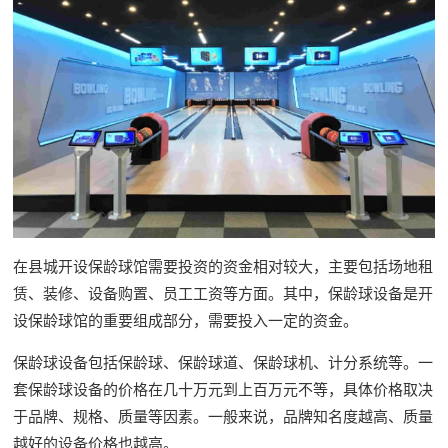
在县城开设保龄球馆需要投资的资金相对较大，主要包括场地租
赁、装修、设备购置、员工工资等方面。其中，保龄球设备是开
设保龄球馆的重要组成部分，需要投入一定的资金。
保龄球设备包括保龄球、保龄球道、保龄球机、计分系统等。一
套保龄球设备的价格在几十万元到上百万元不等，具体价格取决
于品牌、规格、质量等因素。一般来说，品牌知名度越高、质量
越好的设备价格也越高。