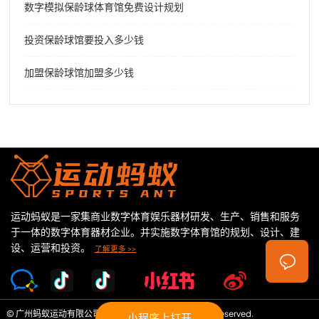
数字模拟保龄球体育馆免费设计规划
投资保龄球馆要投入多少钱
加盟保龄球馆加盟多少钱
运动蚂蚁是一家集商业数字体育娱乐器材研发、生产、销售和服务
于一体的数字体育器材企业。并实施数字体育馆的规划、设计、建
设、运营和投资。
了解更多 >>
© 广州蚂蚁运动有限公司 Copyright©2026 All Rights Reserved.
小程序上打开