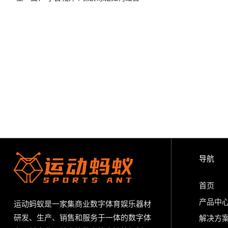
导航
首页
产品中
运动蚂蚁是一家集商业数字体育娱乐器材
研发、生产、销售和服务于一体的数字体
解决方