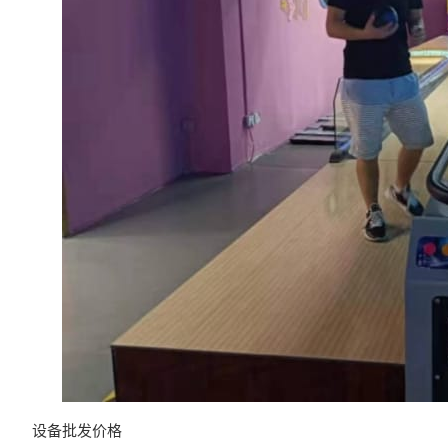
设备批发价格