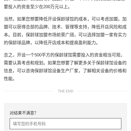
要投入的资金至少在200万元以上。
当然，如果您想要降低开设保龄球馆的成本，可以考虑加盟。加
盟可以获得总部的品牌、技术、管理等支持，降低开店风险和成
本。目前，保龄球加盟市场前景广阔，可以选择加盟一家有实力
的保龄球品牌，以降低开店成本和提高盈利能力。
总之，开设一个500平方的保龄球馆需要投入的资金相当可观，
需要认真考虑和规划。如果您想要了解更多关于保龄球馆设备的
信息，可以咨询保龄球馆设备生产厂家，了解相关设备的价格和
性能。
THE END
对结果不满意？