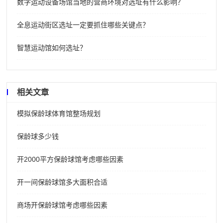
数字运动设备场馆当地的营商环境对选址有什么影响？
全息运动街区选址一定要抓住哪些关键点？
智慧运动馆如何选址？
相关文章
模拟保龄球体育馆整场规划
保龄球多少钱
开2000平方保龄球馆考虑哪些因素
开一间保龄球馆多大面积合适
商场开保龄球馆考虑哪些因素