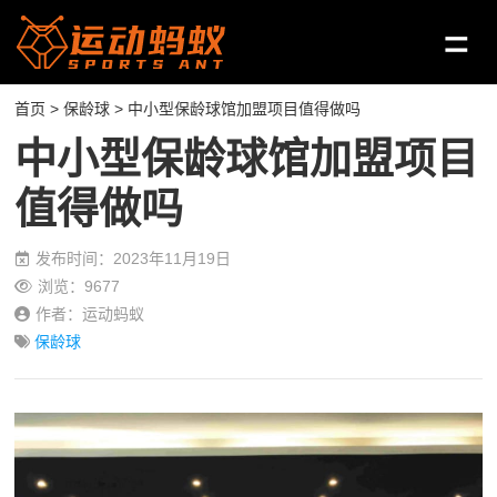
首页
>
保龄球
> 中小型保龄球馆加盟项目值得做吗
中小型保龄球馆加盟项目
值得做吗
发布时间：2023年11月19日
浏览：9677
作者：运动蚂蚁
保龄球