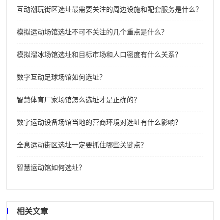
互动潮玩街区选址最需要关注的周边设施和配套服务是什么？
模拟运动场馆选址不可不关注的几个重点是什么？
模拟溜冰场馆选址和目标市场和人口密度有什么关系？
数字互动足球场馆如何选址？
智慧体育厂家场馆怎么选址才是正确的？
数字运动设备场馆当地的营商环境对选址有什么影响？
全息运动街区选址一定要抓住哪些关键点？
智慧运动馆如何选址？
相关文章