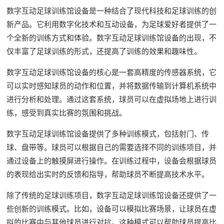
数字互动足球训练馆设备是一种结合了现代科技和足球训练的创
新产品。它利用数字化技术和互动设备，为足球爱好者提供了一
个全新的训练方式和体验。数字互动足球训练馆设备的出现，不
仅丰富了足球训练的形式，还提高了训练的效果和趣味性。
数字互动足球训练馆设备的核心是一套高精度的传感器系统，它
可以实时感知球员的动作和位置，并将数据传输到计算机系统中
进行分析和处理。通过这套系统，球员可以在虚拟场地上进行训
练，感受到真实比赛的氛围和挑战。
数字互动足球训练馆设备提供了多种训练模式，包括射门、传
球、盘带等。球员可以根据自己的需要选择不同的训练项目，并
通过设备上的触摸屏进行操作。在训练过程中，设备会根据球员
的表现给出实时的反馈和指导，帮助球员不断提高技术水平。
除了传统的足球训练项目，数字互动足球训练馆设备还提供了一
些创新的训练模式。比如，设备可以模拟比赛场景，让球员在虚
拟的比赛中与其他球员进行对抗。这种模式可以帮助球员提高比