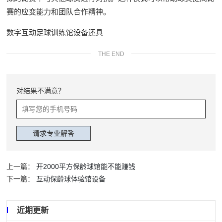
赛的应变能力和团队合作精神。
数字互动足球训练馆设备还具
THE END
对结果不满意？
上一篇：
开2000平方保龄球馆能不能赚钱
下一篇：
互动保龄球体验馆设备
近期更新