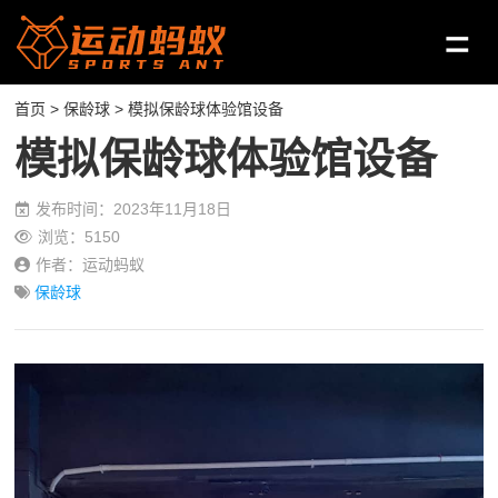
首页
>
保龄球
> 模拟保龄球体验馆设备
模拟保龄球体验馆设备
发布时间：2023年11月18日
浏览：5150
作者：运动蚂蚁
保龄球