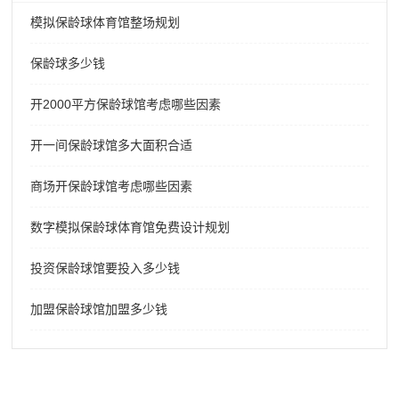
模拟保龄球体育馆整场规划
保龄球多少钱
开2000平方保龄球馆考虑哪些因素
开一间保龄球馆多大面积合适
商场开保龄球馆考虑哪些因素
数字模拟保龄球体育馆免费设计规划
投资保龄球馆要投入多少钱
加盟保龄球馆加盟多少钱