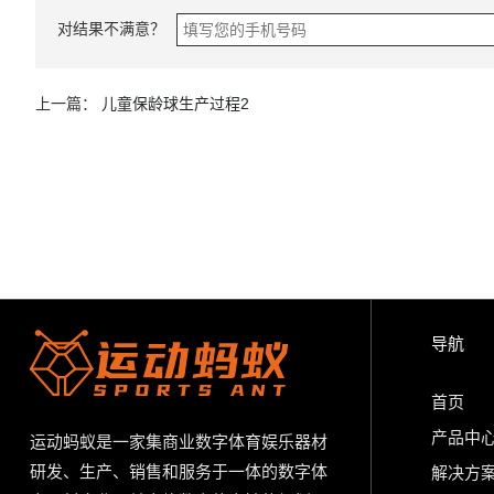
对结果不满意？
上一篇：
儿童保龄球生产过程2
导航
首页
产品中
运动蚂蚁是一家集商业数字体育娱乐器材
研发、生产、销售和服务于一体的数字体
解决方