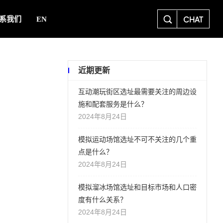
CHAT
系我们
EN
近期更新
互动潮玩街区选址最需要关注的周边设
施和配套服务是什么？
2024年8月24日
模拟运动场馆选址不可不关注的几个重
点是什么？
2024年8月24日
模拟溜冰场馆选址和目标市场和人口密
度有什么关系？
2024年8月24日