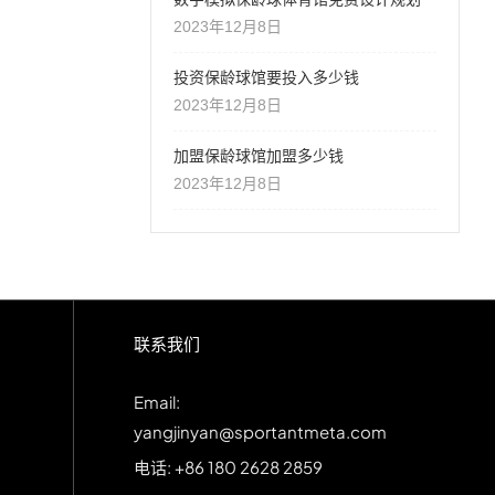
2023年12月8日
投资保龄球馆要投入多少钱
2023年12月8日
加盟保龄球馆加盟多少钱
2023年12月8日
联系我们
Email:
yangjinyan@sportantmeta.com
电话: +86 180 2628 2859