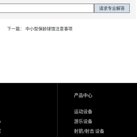
下一篇：
中小型保龄球馆注意事项
产品中心
运动设备
心
游乐设备
案
射箭/射击 设备