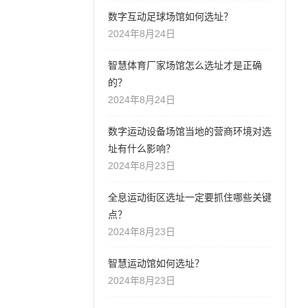
数字互动足球场馆如何选址？
2024年8月24日
智慧体育厂家场馆怎么选址才是正确
的？
2024年8月24日
数字运动设备场馆当地的营商环境对选
址有什么影响？
2024年8月23日
全息运动街区选址一定要抓住哪些关键
点？
2024年8月23日
智慧运动馆如何选址？
2024年8月23日