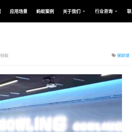
案
应用场景
蚂蚁案例
关于我们
行业咨询
联
动蚂蚁
保龄球