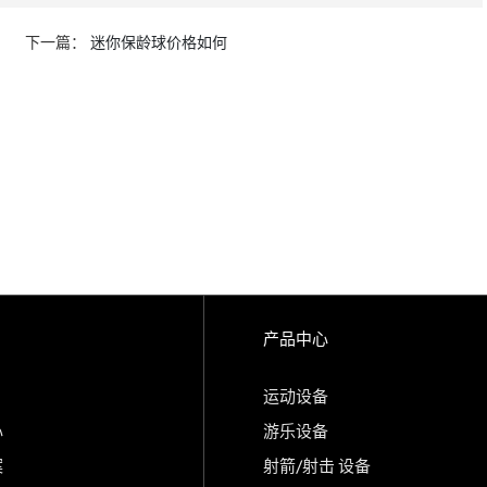
下一篇：
迷你保龄球价格如何
产品中心
运动设备
心
游乐设备
案
射箭/射击 设备