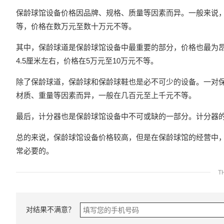
保龄球馆设备价格因品牌、规格、质量等因素而异。一般来说
等，价格在数万元至数十万元不等。
其中，保龄球道是保龄球馆设备中最重要的部分，价格也最为昂贵。
4.5厘米左右，价格在5万元至10万元不等。
除了保龄球道，保龄球和保龄球鞋也是必不可少的设备。一对
材质、重量等因素而异，一般在几百元至上千元不等。
最后，计分器也是保龄球馆设备中不可或缺的一部分。计分器
总的来说，保龄球馆设备价格较高，但是在保龄球馆的经营中
常必要的。
T
对结果不满意？