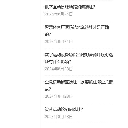
数字互动足球场馆如何选址？
2024年8月24日
智慧体育厂家场馆怎么选址才是正确
的？
2024年8月24日
数字运动设备场馆当地的营商环境对选
址有什么影响？
2024年8月23日
全息运动街区选址一定要抓住哪些关键
点？
2024年8月23日
智慧运动馆如何选址？
2024年8月23日