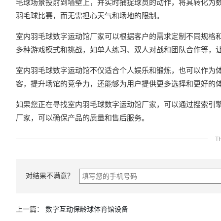
毛球场景投射到墙壁上，并实时捕捉球员的动作，将其转化为
羽毛球比赛，而无需担心天气和场地的限制。
室内羽毛球数字运动馆厂家可以根据客户的需求定制不同规格
多种游戏模式和挑战，如单人练习、双人对战和团队合作等，
室内羽毛球数字运动馆不仅适合个人娱乐和锻炼，也可以作为
客，提升场馆的竞争力，还能够为用户提供更多选择和更好的
如果您正在寻找室内羽毛球数字运动馆厂家，可以通过搜索引
厂家，可以确保产品的质量和售后服务。
T
对结果不满意？
上一篇：
数字互动保龄球体育馆设备