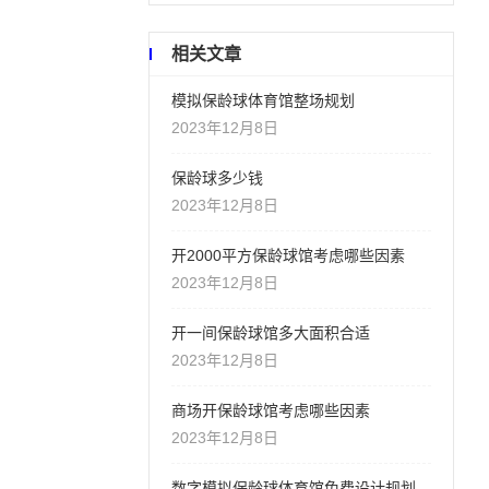
相关文章
模拟保龄球体育馆整场规划
2023年12月8日
保龄球多少钱
2023年12月8日
开2000平方保龄球馆考虑哪些因素
2023年12月8日
开一间保龄球馆多大面积合适
2023年12月8日
商场开保龄球馆考虑哪些因素
2023年12月8日
数字模拟保龄球体育馆免费设计规划