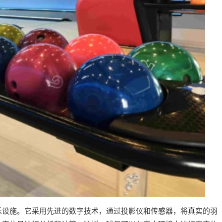
乐设施。它采用先进的数字技术，通过投影仪和传感器，将真实的羽