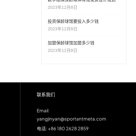
2023年12月8日
投资保龄球馆要投入多少钱
2023年12月8日
加盟保龄球馆加盟多少钱
2023年12月8日
联系我们
Email:
yangjinyan@sportantmeta.com
电话: +86 180 2628 2859