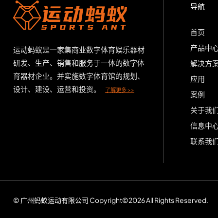
导航
首页
产品中
运动蚂蚁是一家集商业数字体育娱乐器材
研发、生产、销售和服务于一体的数字体
解决方
育器材企业。并实施数字体育馆的规划、
应用
设计、建设、运营和投资。
了解更多 >>
案例
关于我
信息中
联系我
© 广州蚂蚁运动有限公司 Copyright©2026 All Rights Reserved.