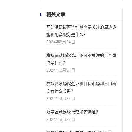
相关文章
互动潮玩街区选址最需要关注的周边设
施和配套服务是什么？
2024年8月24日
模拟运动场馆选址不可不关注的几个重
点是什么？
2024年8月24日
模拟溜冰场馆选址和目标市场和人口密
度有什么关系？
2024年8月24日
数字互动足球场馆如何选址？
2024年8月24日