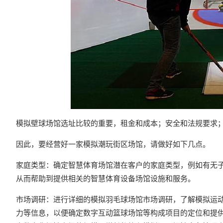
模拟壁球场馆选址比较的重要，租金和成本；安全和法规要求
因此，要经营好一家模拟潮玩街区场馆，请做好如下几点。
家庭类型：确定智慧体育场馆潜在客户的家庭类型，例如有无
从而帮助到提供相关的智慧体育设备场馆设施和服务。
市场调研：进行详细的模拟羽毛球场馆市场调研，了解模拟运
力等信息，以便确定数字互动篮球场馆等构成项目的定位和提