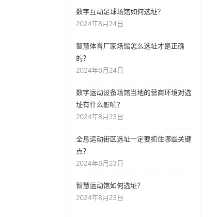
数字互动足球场馆如何选址？
2024年8月24日
智慧体育厂家场馆怎么选址才是正确
的？
2024年8月24日
数字运动设备场馆当地的营商环境对选
址有什么影响？
2024年8月23日
全息运动街区选址一定要抓住哪些关键
点？
2024年8月23日
智慧运动馆如何选址？
2024年8月23日