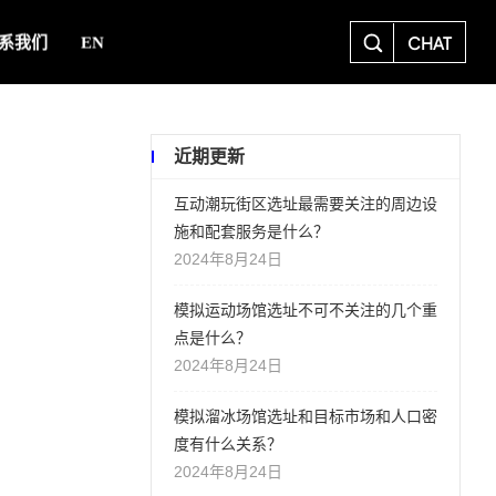
CHAT
系我们
EN
近期更新
互动潮玩街区选址最需要关注的周边设
施和配套服务是什么？
2024年8月24日
模拟运动场馆选址不可不关注的几个重
点是什么？
2024年8月24日
模拟溜冰场馆选址和目标市场和人口密
度有什么关系？
2024年8月24日