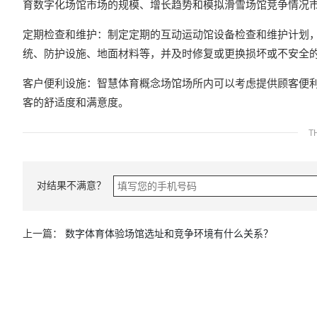
育数字化场馆市场的规模、增长趋势和模拟滑雪场馆竞争情况
定期检查和维护：制定定期的互动运动馆设备检查和维护计划
统、防护设施、地面材料等，并及时修复或更换损坏或不安全
客户便利设施：智慧体育概念场馆场所内可以考虑提供顾客便
客的舒适度和满意度。
T
对结果不满意？
上一篇：
数字体育体验场馆选址和竞争环境有什么关系？