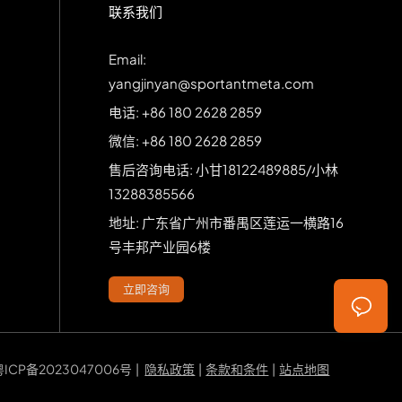
联系我们
Email:
yangjinyan@sportantmeta.com
电话: +86 180 2628 2859
微信: +86 180 2628 2859
售后咨询电话: 小甘18122489885/小林
13288385566
地址: 广东省广州市番禺区莲运一横路16
号丰邦产业园6楼
立即咨询
粤ICP备2023047006号
|
隐私政策
|
条款和条件
|
站点地图