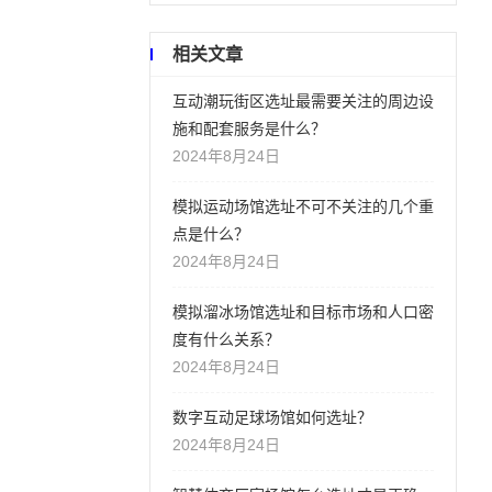
相关文章
互动潮玩街区选址最需要关注的周边设
施和配套服务是什么？
2024年8月24日
模拟运动场馆选址不可不关注的几个重
点是什么？
2024年8月24日
模拟溜冰场馆选址和目标市场和人口密
度有什么关系？
2024年8月24日
数字互动足球场馆如何选址？
2024年8月24日