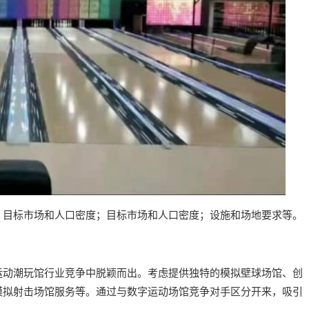
；目标市场和人口密度；目标市场和人口密度；设施和场地要求等。
运动潮玩馆行业竞争中脱颖而出。考虑提供独特的模拟壁球场馆、创
模拟射击场馆服务等。通过与数字运动场馆竞争对手区分开来，吸引