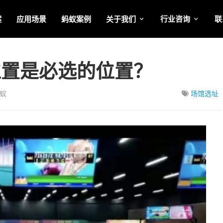
案
应用场景
蚂蚁案例
关于我们
行业咨询
联
位置是必选的位置？
蚁
场馆选址