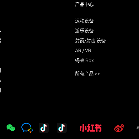
产品中心
运动设备
心
游乐设备
案
射箭/射击 设备
AR / VR
蚂蚁 Box
们
所有产品 >>
心
们