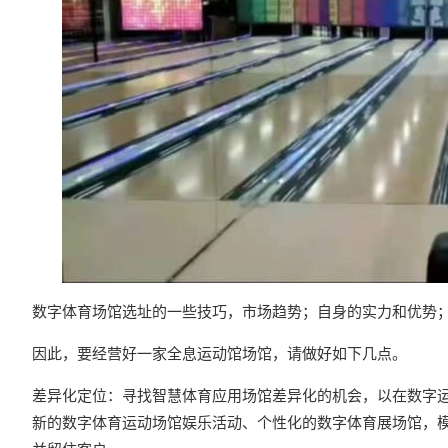
数字体育场馆选址的一些技巧，市场趋势；自身的实力和优势
因此，要经营好一家全息运动馆场馆，请做好如下几点。
差异化定位：寻找智慧体育应用场馆差异化的机会，以在数字
新的数字体育运动场馆娱乐活动、个性化的数字体育展场馆，