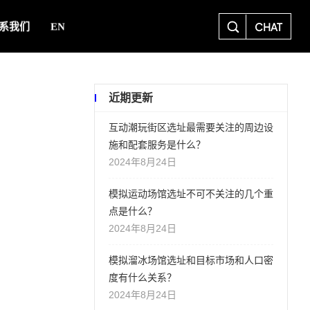
CHAT
系我们
EN
近期更新
互动潮玩街区选址最需要关注的周边设
施和配套服务是什么？
2024年8月24日
模拟运动场馆选址不可不关注的几个重
点是什么？
2024年8月24日
模拟溜冰场馆选址和目标市场和人口密
度有什么关系？
2024年8月24日