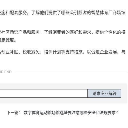
设施和配套服务。了解他们提供了哪些吸引顾客的智慧体育厂商场馆
育社区场馆产品和服务。了解消费者的喜好和需求，提供个性化的模
和忠诚度。
供创业补贴、税收减免、培训计划等支持措施，以促进企业发展。与
。
HE END
下一篇：
数字体育运动馆场馆选址要注意哪些安全和法规要求？