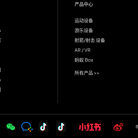
产品中心
运动设备
心
游乐设备
案
射箭/射击 设备
AR / VR
蚂蚁 Box
们
所有产品 >>
心
们