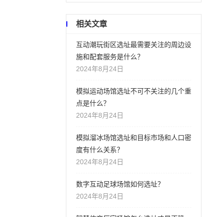
相关文章
互动潮玩街区选址最需要关注的周边设
施和配套服务是什么？
2024年8月24日
模拟运动场馆选址不可不关注的几个重
点是什么？
2024年8月24日
模拟溜冰场馆选址和目标市场和人口密
度有什么关系？
2024年8月24日
数字互动足球场馆如何选址？
2024年8月24日