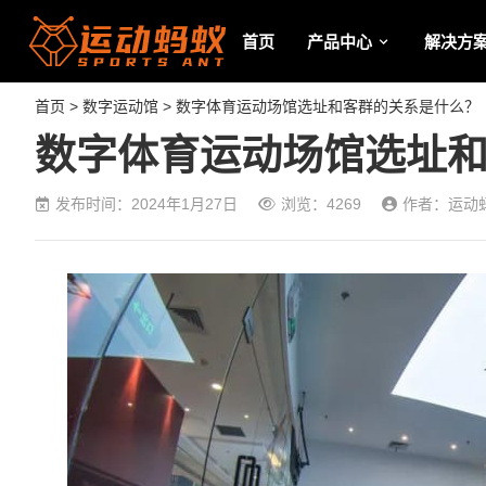
首页
产品中心
解决方
首页
>
数字运动馆
> 数字体育运动场馆选址和客群的关系是什么？
数字体育运动场馆选址
发布时间：2024年1月27日
浏览：4269
作者：运动