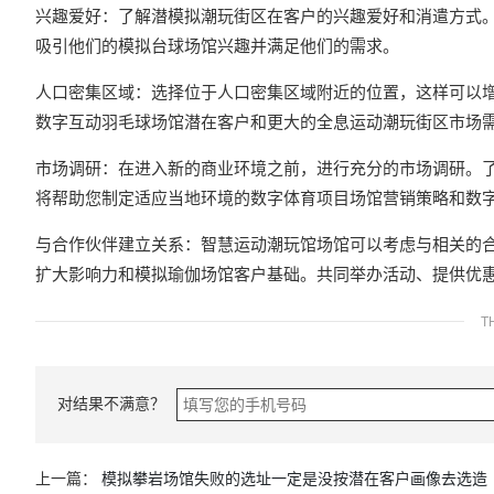
兴趣爱好：了解潜模拟潮玩街区在客户的兴趣爱好和消遣方式
吸引他们的模拟台球场馆兴趣并满足他们的需求。
人口密集区域：选择位于人口密集区域附近的位置，这样可以
数字互动羽毛球场馆潜在客户和更大的全息运动潮玩街区市场
市场调研：在进入新的商业环境之前，进行充分的市场调研。
将帮助您制定适应当地环境的数字体育项目场馆营销策略和数
与合作伙伴建立关系：智慧运动潮玩馆场馆可以考虑与相关的
扩大影响力和模拟瑜伽场馆客户基础。共同举办活动、提供优
T
对结果不满意？
上一篇：
模拟攀岩场馆失败的选址一定是没按潜在客户画像去选造