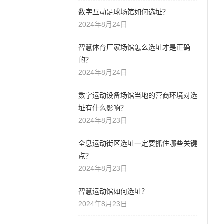
数字互动足球场馆如何选址？
2024年8月24日
智慧体育厂家场馆怎么选址才是正确
的？
2024年8月24日
数字运动设备场馆当地的营商环境对选
址有什么影响？
2024年8月23日
全息运动街区选址一定要抓住哪些关键
点？
2024年8月23日
智慧运动馆如何选址？
2024年8月23日