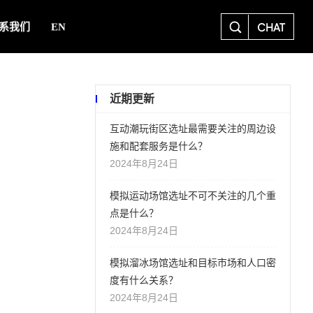
CHAT
系我们
EN
近期更新
互动潮玩街区选址最需要关注的周边设
施和配套服务是什么？
2024年8月24日
模拟运动场馆选址不可不关注的几个重
点是什么？
2024年8月24日
模拟溜冰场馆选址和目标市场和人口密
度有什么关系？
2024年8月24日