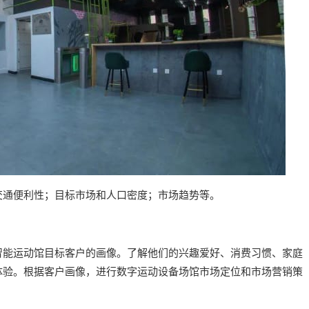
交通便利性；目标市场和人口密度；市场趋势等。
智能运动馆目标客户的画像。了解他们的兴趣爱好、消费习惯、家庭
体验。根据客户画像，进行数字运动设备场馆市场定位和市场营销策