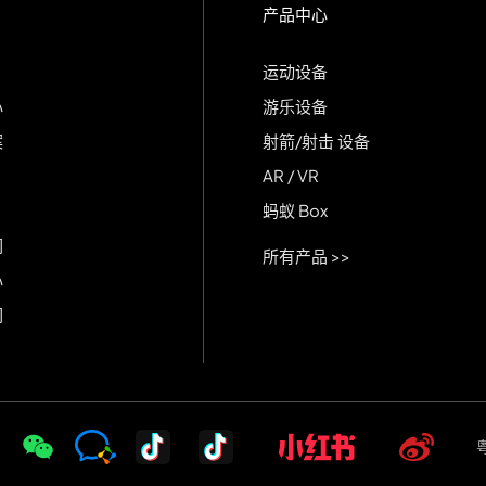
产品中心
运动设备
心
游乐设备
案
射箭/射击 设备
AR / VR
蚂蚁 Box
们
所有产品 >>
心
们