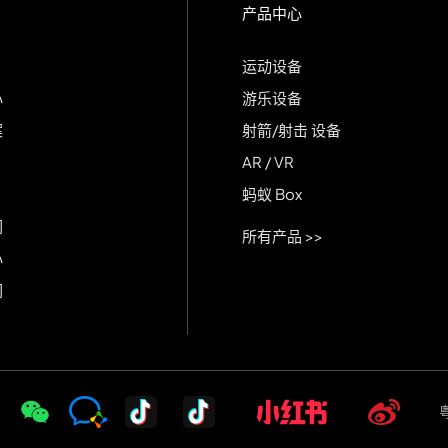
产品中心
运动设备
心
游乐设备
案
射箭/射击 设备
AR / VR
蚂蚁 Box
们
所有产品 >>
心
们